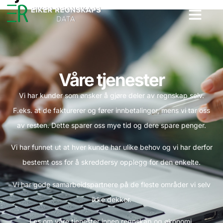
Våre tjenester
Vi har kunder som ønsker å gjøre deler av regnskap selv.
F.eks. at de fakturerer og fører innbetalinger, mens vi tar oss
av resten. Dette sparer oss mye tid og dere spare penger.
Vi har funnet ut at hver kunde har ulike behov og vi har derfor
bestemt oss for å skreddersy opplegg for den enkelte.
Vi har gode samarbeidspartnere på de fleste områder vi selv
ikke dekker.
Les om våre tjenester innen regnskap og økonomi.