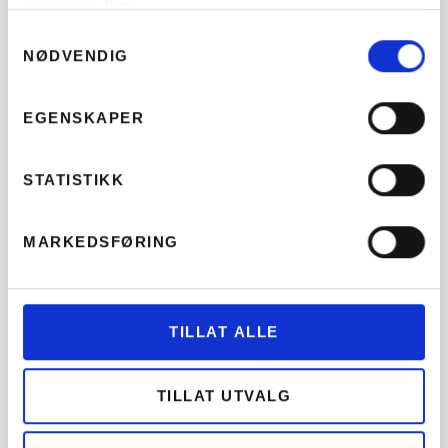
tjenestene deres.
telle
kan
Vi kan
pengene
Samtykkevalg
omfatte en
sørge for at
dine, det er
NØDVENDIG
rekke ulike
årsoppgjøret
også en
områder,
blir utført
metode for
inkludert
på en
EGENSKAPER
å sikre at
sparing,
effektiv og
du har
investering,
korrekt
tilstrekkelige
pensjon,
måte, slik
STATISTIKK
økonomiske
skatt,
at du kan
ressurser til
forsikring
være trygg
å nå dine
og
på at du
MARKEDSFØRING
mål.
økonomisk
har de
planlegging.
riktige
tallene
LES MER
tilgjengelige
LES MER
TILLAT ALLE
når du
trenger
dem.
TILLAT UTVALG
LES MER