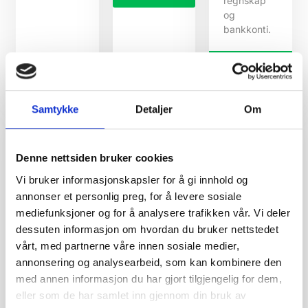
regnskap
og
bankkonti.
LES MER
Samtykke
Detaljer
Om
Denne nettsiden bruker cookies
Vi bruker informasjonskapsler for å gi innhold og
annonser et personlig preg, for å levere sosiale
mediefunksjoner og for å analysere trafikken vår. Vi deler
dessuten informasjon om hvordan du bruker nettstedet
Årsoppgjør
Budsjettering
Økonomisk
vårt, med partnerne våre innen sosiale medier,
for
rådgivning
Budsjettering
annonsering og analysearbeid, som kan kombinere den
personlig
er ikke bare
Økonomisk
med annen informasjon du har gjort tilgjengelig for dem,
og
en enkel
rådgivning
eller som de har samlet inn gjennom din bruk av
selskap
øvelse i å
fra en oss