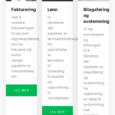
Fakturering
Lønn
Bilagsføring
og
Ved å
Vi
avstemming
overlate
håndterer
faktureringen
alle
Vi har
til oss som
aspekter av
kunnskapen
regnskapsførere,
lønnsadministrasjon,
og
kan du
fra
erfaringen
fokusere på
opprettelse
til å
andre
av
håndtere
viktige
lønnslister
alle
aspekter av
til
aspekter av
virksomheten
utbetaling
bilagsføring
din.
til ansatte
og
og
avstemming,
rapportering
fra
LES MER
til
registrering
myndigheter.
av bilag til
avstemming
mot
LES MER