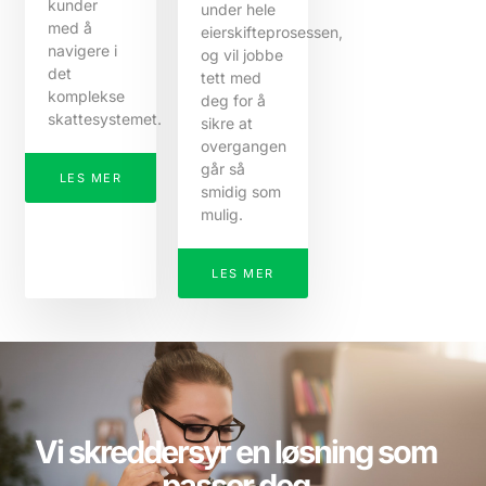
kunder
under hele
med å
eierskifteprosessen,
navigere i
og vil jobbe
det
tett med
komplekse
deg for å
skattesystemet.
sikre at
overgangen
går så
LES MER
smidig som
mulig.
LES MER
Vi skreddersyr en løsning som
passer deg