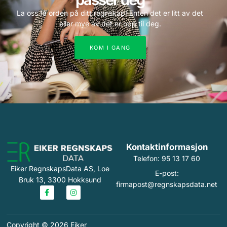
La oss få orden på ditt regnskap! Enten det er litt av det
eller mye av det er opp til deg.
KOM I GANG
Kontaktinformasjon
Telefon: 95 13 17 60
Eiker RegnskapsData AS, Loe
E-post:
Bruk 13, 3300 Hokksund
firmapost@regnskapsdata.net
Copyright © 2026 Eiker