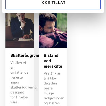
IKKE TILLAT
Skatterådgivning
Bistand
ved
Vi tilbyr vi
eierskifte
en
omfattende
Vi står klar
tjeneste
til å tilby
innen
deg den
skatterådgivning,
beste
designet
mulige
for å hjelpe
rådgivningen
våre
og støtten